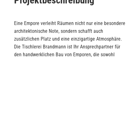
Projektbeschreibung
Eine Empore verleiht Räumen nicht nur eine besondere
architektonische Note, sondern schafft auch
zusätzlichen Platz und eine einzigartige Atmosphäre.
Die Tischlerei Brandmann ist Ihr Ansprechpartner für
den handwerklichen Bau von Emporen, die sowohl
funktional als auch ästhetisch überzeugen. Mit
Präzision und Liebe zum Detail planen und realisieren
wir individuelle Emporenlösungen, die sich harmonisch
in Ihre Räumlichkeiten einfügen und Ihren
Anforderungen gerecht werden. Ob modern, klassisch
oder rustikal – wir setzen Ihre Wünsche in
hochwertiger Handwerksarbeit um.