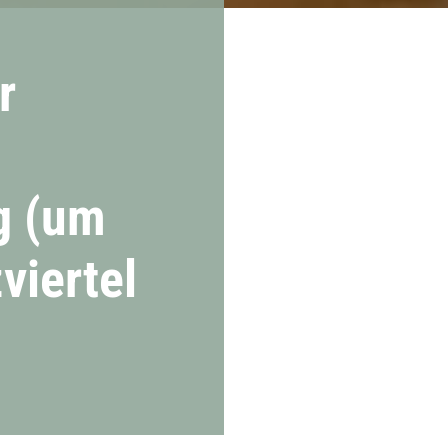
r
g (um
viertel